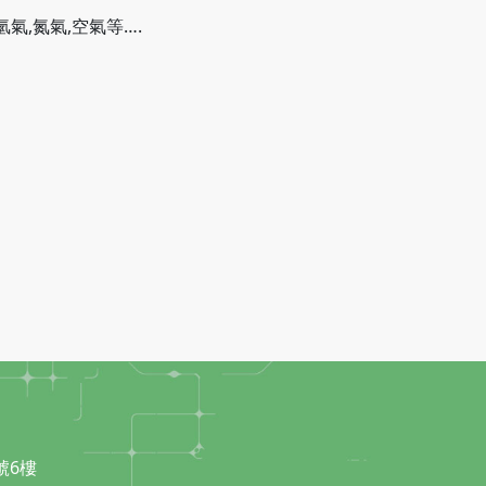
氫氣,氮氣,空氣等….
號6樓