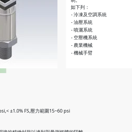
制。
如下列：
- 泠凍及空調系統
- 油壓系統
- 噴灑系統
- 空壓機系統
- 農業機械
- 機械手臂
i,< ±1.0% FS,壓力範圍15~60 psi