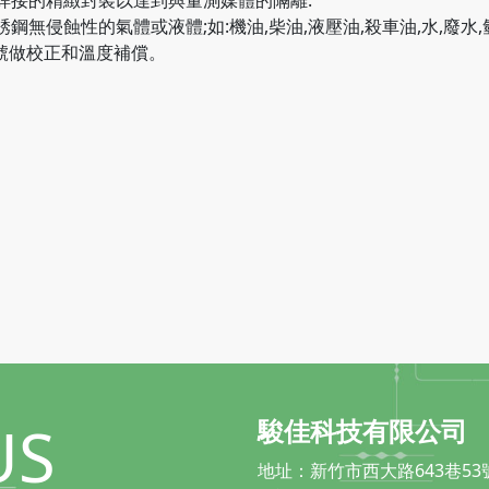
經雷射焊接的精緻封裝以達到與量測媒體的隔離.
不銹鋼無侵蝕性的氣體或液體;如:機油,柴油,液壓油,殺車油,水,廢水,
信號做校正和溫度補償。
US
駿佳科技有限公司
地址：新竹市西大路643巷53