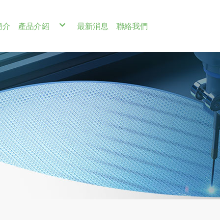
簡介
產品介紹
最新消息
聯絡我們
壓力系列
電漿設備
半導體設備零件
Nippon Pillar
Pillar Spela 300 PTFE Bellows Pump
Collimator
RIE
PG300 Series
Pillar Slurry Pump
Heater
HDPRIE
PG301 Series
Platstic Pump
P/C Chuck
PECVD
PG200 Series
Pilaflon Valve
Retaining Ring
HDPCVD
PG201 Series
PFA Tube
Shower Head
Hot wire CVD
PT501 Series
Fitting
Susceptor
PT502 Series
Metal Seal
PT600 Series
PS30V Series
PS30A Series