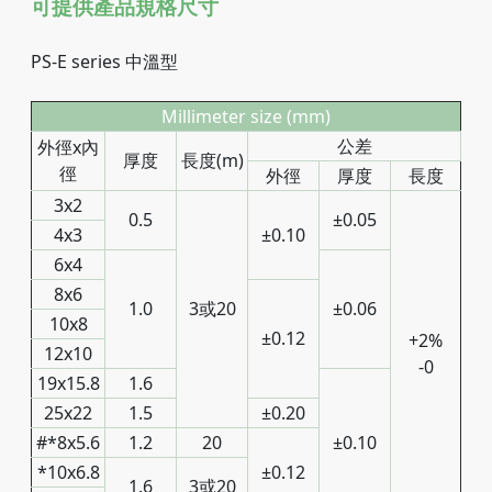
可提供產品規格尺寸
PS-E series 中溫型
Millimeter size (mm)
公差
外徑x內
厚度
長度(m)
徑
外徑
厚度
長度
3x2
0.5
±0.05
4x3
±0.10
6x4
8x6
1.0
3或20
±0.06
10x8
±0.12
+2%
12x10
-0
19x15.8
1.6
25x22
1.5
±0.20
#*8x5.6
1.2
20
±0.10
*10x6.8
±0.12
1.6
3或20